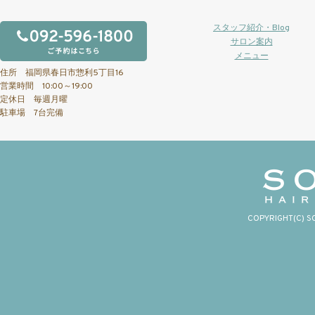
スタッフ紹介・Blog
サロン案内
メニュー
住所 福岡県春日市惣利5丁目16
営業時間 10:00～19:00
定休日 毎週月曜
駐車場 7台完備
COPYRIGHT(C) S