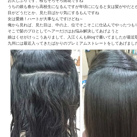
お久しぶりです、桜もそろそろ開花ですね
うちの娘も春から高校生になるんですが年頃にになると女は髪がやだと
目がどうだとか、見た目ばかり気にするもんですね
女は愛嬌！ハートが大事なんですけどね～
俺から見れば、見た目は、中の上、位でそこそこに仕込んでやったつも
そこで髪のプロとしてヘアーだけはお悩み解決してあげようと
娘はくせがけっこうありまして、入江くんもBlogで書いてましたが最近
九州には最近入ってきたばかりのプレミアムストレートをしてあげまし