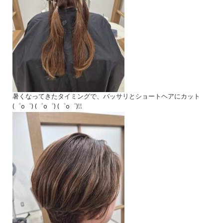
暑くなってきたタイミングで、バッサリとショートヘアにカット
(゜o゜) (゜o゜) (゜o゜)!!