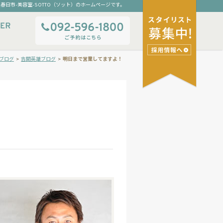
春日市-美容室-SOTTO（ソット）のホームページです。
ブログ
>
吉開英雄ブログ
>
明日まで営業してますよ！