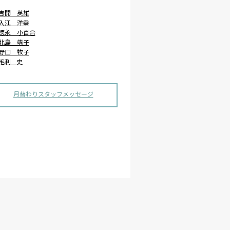
吉開 英雄
入江 洋幸
徳永 小百合
北島 靖子
野口 牧子
毛利 史
月替わりスタッフメッセージ