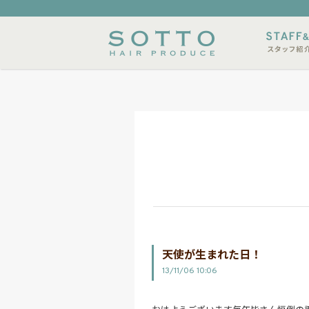
内
メニュー
スタイルサンプル
店休日
天使が生まれた日！
13/11/06 10:06