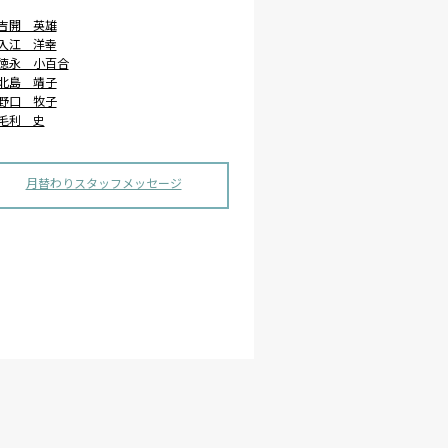
吉開 英雄
入江 洋幸
徳永 小百合
北島 靖子
野口 牧子
毛利 史
月替わりスタッフメッセージ