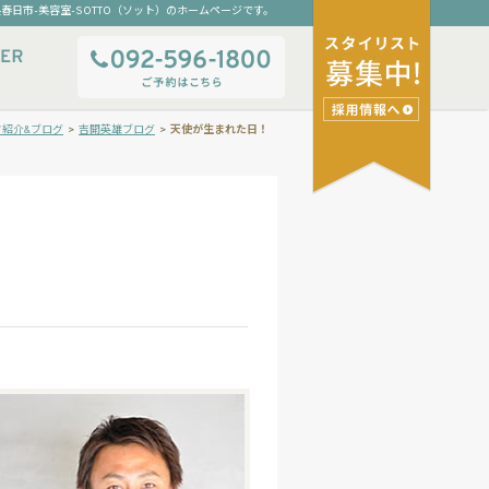
春日市-美容室-SOTTO（ソット）のホームページです。
フ紹介&ブログ
>
吉開英雄ブログ
>
天使が生まれた日！