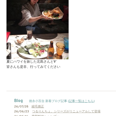
夏にハワイを旅した北島さんと´∀´
皆さんも是非、行ってみてください
Blog
徳永小百合 新着ブログ記事 (
記事一覧はこちら
)
26/07/28
縮毛矯正
26/06/23
つるりんちょ。シリーズがリニューアルして登場