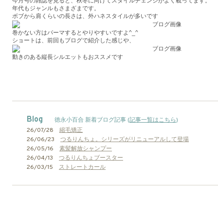
今月号の雑誌を見ると、秋冬に向けてスタイルチェンジがよく載ってます。
年代もジャンルもさまざまです。
ボブから肩くらいの長さは、外ハネスタイルが多いです
巻かない方はパーマするとやりやすいですよ^_^
ショートは、前回もブログで紹介した感じや、
動きのある縦長シルエットもおススメです
Blog
徳永小百合 新着ブログ記事 (
記事一覧はこちら
)
26/07/28
縮毛矯正
26/06/23
つるりんちょ。シリーズがリニューアルして登場
26/05/16
素髪解放シャンプー
26/04/13
つるりんちょブースター
26/03/15
ストレートカール