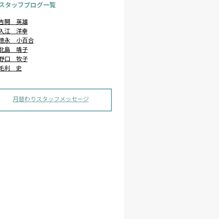
スタッフブログ一覧
吉開 英雄
入江 洋幸
徳永 小百合
北島 靖子
野口 牧子
毛利 史
月替わりスタッフメッセージ