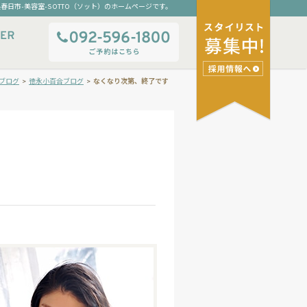
春日市-美容室-SOTTO（ソット）のホームページです。
ブログ
>
徳永小百合ブログ
>
なくなり次第、終了です