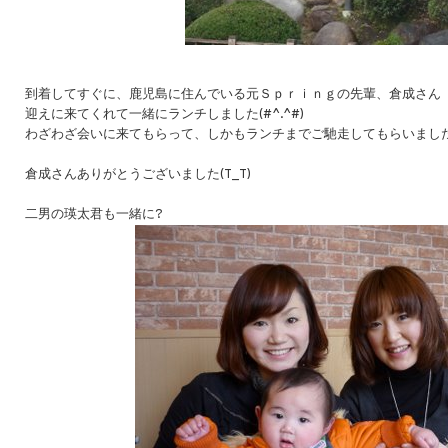
到着してすぐに、鹿児島に住んでいる元Ｓｐｒｉｎｇの先輩、倉成さん
迎えに来てくれて一緒にランチしました(#^.^#)
わざわざ会いに来てもらって、しかもランチまでご馳走してもらいまし
倉成さんありがとうございました(T_T)
二男の瑛太君も一緒に?