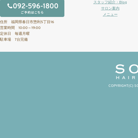
スタッフ紹介・Blog
サロン案内
メニュー
住所 福岡県春日市惣利5丁目16
営業時間 10:00～19:00
定休日 毎週月曜
駐車場 7台完備
COPYRIGHT(C) S