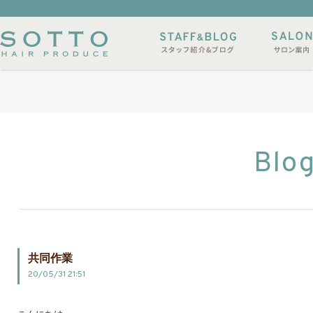
イルサンプル
店休日
Blo
共同作業
20/05/31 21:51