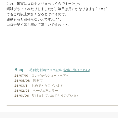
これ、確実にコロナ太りまっしぐらですー(~_~;)
縄跳びやってみたりしましたが、毎日は足にかなりきます( ；∀；)
でもこれ以上大きくなるとヤバイので、
運動もっと頑張らないとですね(^^;
コロナ早く落ち着いてほしいですね・・。
Blog
毛利史 新着ブログ記事 (
記事一覧はこちら
)
26/07/10
ロングからショートヘアへ
26/05/08
陶器市
26/03/31
おめでとうございます
26/02/03
ベージュ系カラー
26/01/06
明けましておめでとうございます