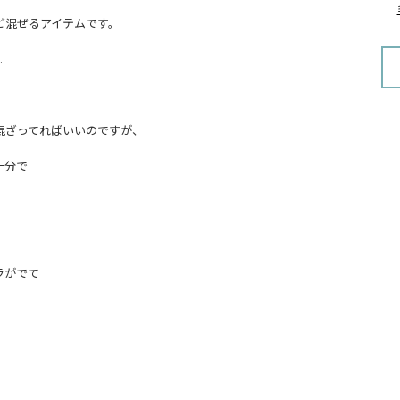
ど混ぜるアイテムです。
…
混ざってればいいのですが、
十分で
。
ラがでて