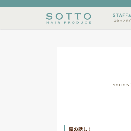
内
メニュー
スタイルサンプル
店休日
SOTT
裏の話し！