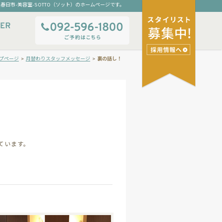
春日市-美容室-SOTTO（ソット）のホームページです。
プページ
>
月替わりスタッフメッセージ
>
裏の話し！
せ
ています。