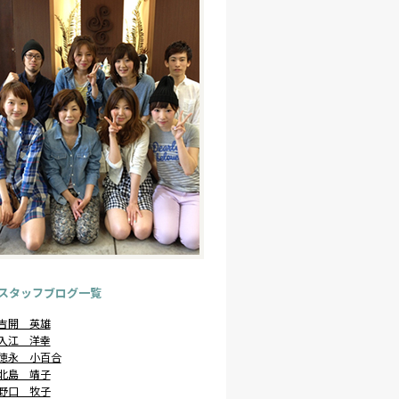
スタッフブログ一覧
吉開 英雄
入江 洋幸
徳永 小百合
北島 靖子
野口 牧子