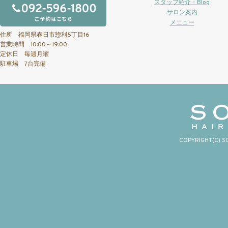
スタッフ紹介・Blog
サロン案内
メニュー
住所 福岡県春日市惣利5丁目16
営業時間 10:00～19:00
定休日 毎週月曜
駐車場 7台完備
COPYRIGHT(C) S