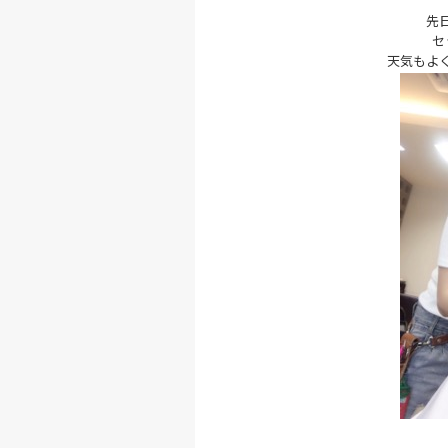
先
セ
天気もよ