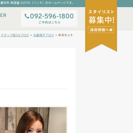
春日市-美容室-SOTTO（ソット）のホームページです。
>
スタッフ紹介&ブログ
>
北島靖子ブログ
>
ゆるセット