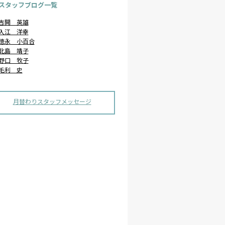
スタッフブログ一覧
吉開 英雄
入江 洋幸
徳永 小百合
北島 靖子
野口 牧子
毛利 史
月替わりスタッフメッセージ