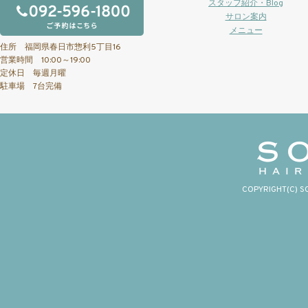
スタッフ紹介・Blog
サロン案内
メニュー
住所 福岡県春日市惣利5丁目16
営業時間 10:00～19:00
定休日 毎週月曜
駐車場 7台完備
COPYRIGHT(C) S