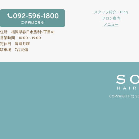
スタッフ紹介・Blog
サロン案内
メニュー
住所 福岡県春日市惣利5丁目16
営業時間 10:00～19:00
定休日 毎週月曜
駐車場 7台完備
COPYRIGHT(C) S